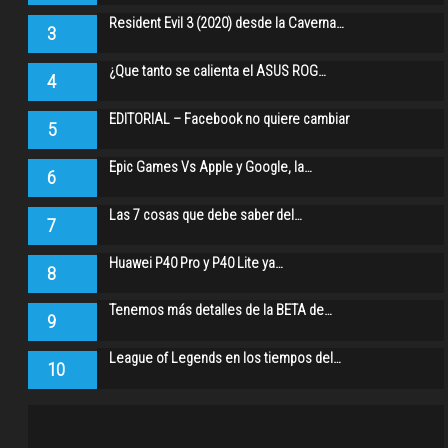
Resident Evil 3 (2020) desde la Caverna…
3
¿Que tanto se calienta el ASUS ROG…
4
EDITORIAL – Facebook no quiere cambiar
5
Epic Games Vs Apple y Google, la…
6
Las 7 cosas que debe saber del…
7
Huawei P40 Pro y P40 Lite ya…
8
Tenemos más detalles de la BETA de…
9
League of Legends en los tiempos del…
10