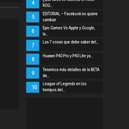
4
ROG…
EDITORIAL – Facebook no quiere
5
cambiar
Epic Games Vs Apple y Google,
6
la…
Las 7 cosas que debe saber del…
7
Huawei P40 Pro y P40 Lite ya…
8
Tenemos más detalles de la BETA
9
de…
League of Legends en los
10
tiempos del…