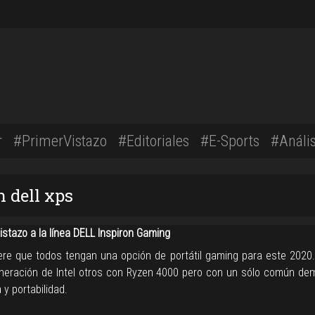
r
#PrimerVistazo
#Editoriales
#E-Sports
#Anális
n dell xps
stazo a la línea DELL Inspiron Gaming
ere que todos tengan una opción de portátil gaming para este 2020
eración de Intel otros con Ryzen 4000 pero con un sólo común de
 y portabilidad.