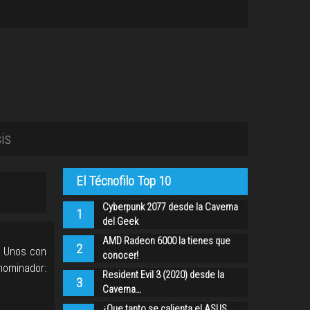
is
El Técnofilo Top 10
Cyberpunk 2077 desde la Caverna
1
del Geek
AMD Radeon 6000 la tienes que
2
. Unos con
conocer!
mominador:
Resident Evil 3 (2020) desde la
3
Caverna…
¿Que tanto se calienta el ASUS