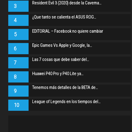
Resident Evil 3 (2020) desde la Caverna…
3
¿Que tanto se calienta el ASUS ROG…
4
EDITORIAL – Facebook no quiere cambiar
5
Epic Games Vs Apple y Google, la…
6
Las 7 cosas que debe saber del…
7
Huawei P40 Pro y P40 Lite ya…
8
Tenemos más detalles de la BETA de…
9
League of Legends en los tiempos del…
10