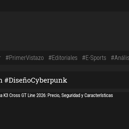
r
#PrimerVistazo
#Editoriales
#E-Sports
#Anális
on #DiseñoCyberpunk
a K3 Cross GT Line 2026: Precio, Seguridad y Características