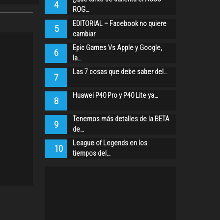
4
ROG…
EDITORIAL – Facebook no quiere
5
cambiar
Epic Games Vs Apple y Google,
6
la…
Las 7 cosas que debe saber del…
7
Huawei P40 Pro y P40 Lite ya…
8
Tenemos más detalles de la BETA
9
de…
League of Legends en los
10
tiempos del…