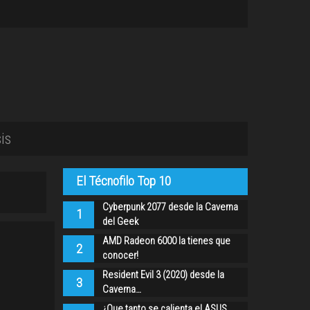
is
El Técnofilo Top 10
Cyberpunk 2077 desde la Caverna
1
del Geek
AMD Radeon 6000 la tienes que
2
conocer!
Resident Evil 3 (2020) desde la
3
Caverna…
¿Que tanto se calienta el ASUS