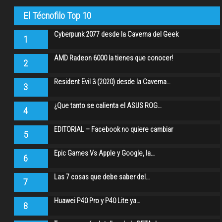
El Técnofilo Top 10
Cyberpunk 2077 desde la Caverna del Geek
1
AMD Radeon 6000 la tienes que conocer!
2
Resident Evil 3 (2020) desde la Caverna…
3
¿Que tanto se calienta el ASUS ROG…
4
EDITORIAL – Facebook no quiere cambiar
5
Epic Games Vs Apple y Google, la…
6
Las 7 cosas que debe saber del…
7
Huawei P40 Pro y P40 Lite ya…
8