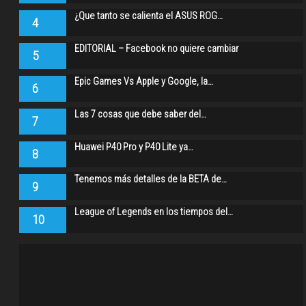
¿Que tanto se calienta el ASUS ROG…
4
EDITORIAL – Facebook no quiere cambiar
5
Epic Games Vs Apple y Google, la…
6
Las 7 cosas que debe saber del…
7
Huawei P40 Pro y P40 Lite ya…
8
Tenemos más detalles de la BETA de…
9
League of Legends en los tiempos del…
10