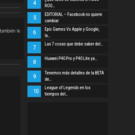
4
ROG…
EDITORIAL – Facebook no quiere
5
cambiar
Epic Games Vs Apple y Google,
también le
6
la…
Las 7 cosas que debe saber del…
7
Huawei P40 Pro y P40 Lite ya…
8
Tenemos más detalles de la BETA
9
de…
League of Legends en los
10
tiempos del…