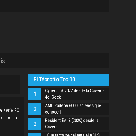
is
El Técnofilo Top 10
Cyberpunk 2077 desde la Caverna
1
del Geek
AMD Radeon 6000 la tienes que
2
a serie 20.
conocer!
la portatil
Resident Evil 3 (2020) desde la
3
Caverna…
¿Que tanto se calienta el ASUS