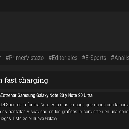
r
#PrimerVistazo
#Editoriales
#E-Sports
#Anális
n fast charging
strenar Samsung Galaxy Note 20 y Note 20 Ultra
 del Spen de la familia Note está más en auge que nunca con la nuev
des pantallas y suavidad en los gráficos lo convierten en una conso
juegos. Este es el nuevo Galaxy…