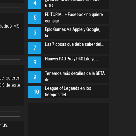
4
ROG…
EDITORIAL – Facebook no quiere
5
cambiar
dedicó MSI
Epic Games Vs Apple y Google,
6
la…
Las 7 cosas que debe saber del…
7
Huawei P40 Pro y P40 Lite ya…
8
Tenemos más detalles de la BETA
9
ue quieren
de…
0K de este
League of Legends en los
10
tiempos del…
lus,