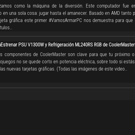
izamos como la máquina de la diversión. Este computador fue e
 en una sola cosa: jugar hasta el amanecer. Basado en AMD tanto 
jeta gráfica este primer #VamosArmarPC nos demuestra para que d
ítulos…
strenar PSU V1300W y Refrigeración ML240RS RGB de CoolerMaster
s componentes de CoolerMaster son clave para que tu próximo o
eojuegos no se quede corto en potencia eléctrica, sobre todo si est
 las nuevas tarjetas gráficas. (Todas las imágenes de este video…