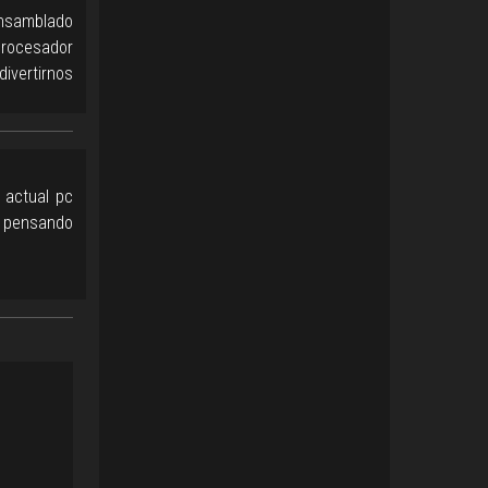
nsamblado
procesador
ivertirnos
 actual pc
ás pensando