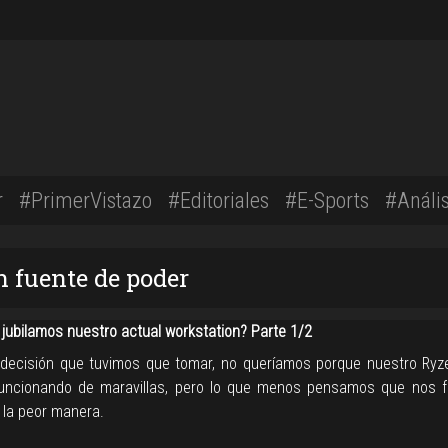
r
#PrimerVistazo
#Editoriales
#E-Sports
#Anális
n fuente de poder
 jubilamos nuestro actual workstation? Parte 1/2
decisión que tuvimos que tomar, no queríamos porque nuestro Ry
uncionando de maravillas, pero lo que menos pensamos que nos fa
e la peor manera.