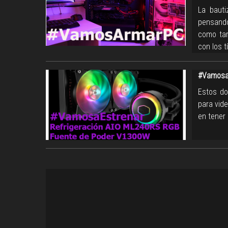
La baut
pensando
como tar
con los t
#VamosaE
Estos do
para vid
en tener