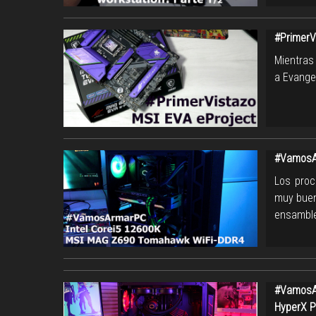
#PrimerV
Mientras
a Evangel
#VamosAr
Los proc
muy buen
ensamble
#VamosAr
HyperX P