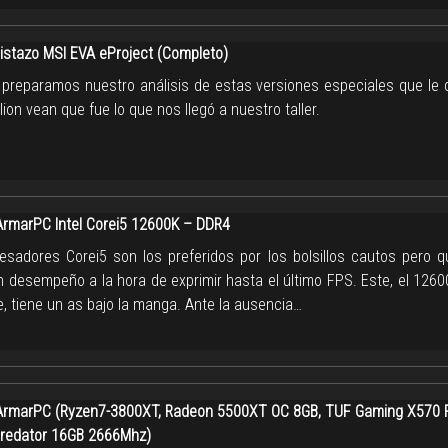
istazo MSI EVA eProject (Completo)
 preparamos nuestro análisis de estas versiones especiales que le 
ion vean que fue lo que nos llegó a nuestro taller.
marPC Intel Corei5 12600K – DDR4
esadores Corei5 son los preferidos por los bolsillos cautos pero q
 desempeño a la hora de exprimir hasta el último FPS. Este, el 1260
, tiene un as bajo la manga. Ante la ausencia…
marPC (Ryzen7-3800XT, Radeon 5500XT OC 8GB, TUF Gaming X570 P
redator 16GB 2666Mhz)