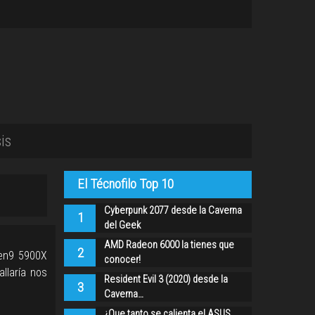
is
El Técnofilo Top 10
Cyberpunk 2077 desde la Caverna
1
del Geek
AMD Radeon 6000 la tienes que
2
zen9 5900X
conocer!
llaría nos
Resident Evil 3 (2020) desde la
3
Caverna…
¿Que tanto se calienta el ASUS