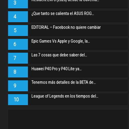
3
¿Que tanto se calienta el ASUS ROG…
4
EDITORIAL – Facebook no quiere cambiar
5
Epic Games Vs Apple y Google, la…
6
Las 7 cosas que debe saber del…
7
Huawei P40 Pro y P40 Lite ya…
8
Tenemos más detalles de la BETA de…
9
League of Legends en los tiempos del…
10