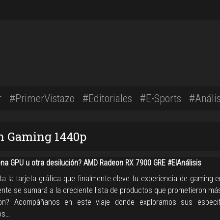
r
#PrimerVistazo
#Editoriales
#E-Sports
#Anális
on Gaming 1440p
na GPU u otra desilución? AMD Radeon RX 7900 GRE #ElAnálisis
ta la tarjeta gráfica que finalmente eleve tu experiencia de gaming 
nte se sumará a la creciente lista de productos que prometieron más
ron? Acompáñanos en este viaje donde exploramos sus especifi
os…