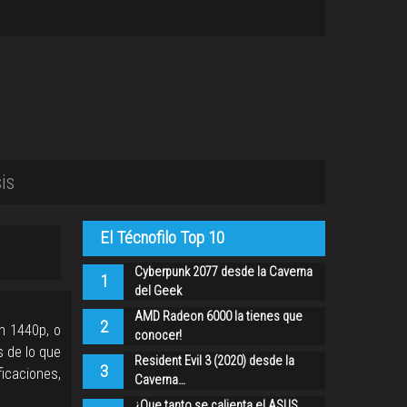
is
El Técnofilo Top 10
Cyberpunk 2077 desde la Caverna
1
del Geek
AMD Radeon 6000 la tienes que
2
en 1440p, o
conocer!
 de lo que
Resident Evil 3 (2020) desde la
3
caciones,
Caverna…
¿Que tanto se calienta el ASUS