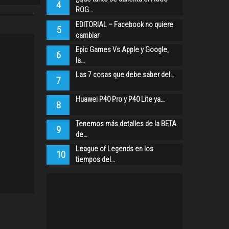
4
ROG…
EDITORIAL – Facebook no quiere
5
cambiar
Epic Games Vs Apple y Google,
6
la…
Las 7 cosas que debe saber del…
7
Huawei P40 Pro y P40 Lite ya…
8
Tenemos más detalles de la BETA
9
de…
League of Legends en los
10
tiempos del…