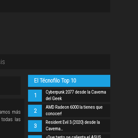
is
El Técnofilo Top 10
Cyberpunk 2077 desde la Caverna
1
del Geek
AMD Radeon 6000 la tienes que
2
 vamos más
conocer!
 todas las
Resident Evil 3 (2020) desde la
3
Caverna…
¿Que tanto se calienta el ASUS