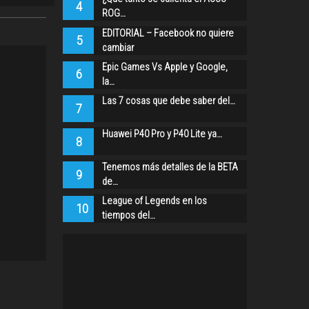
4
ROG…
EDITORIAL – Facebook no quiere
5
cambiar
Epic Games Vs Apple y Google,
6
la…
Las 7 cosas que debe saber del…
7
Huawei P40 Pro y P40 Lite ya…
8
Tenemos más detalles de la BETA
9
de…
League of Legends en los
10
tiempos del…