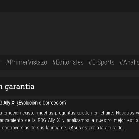
r
#PrimerVistazo
#Editoriales
#E-Sports
#Anális
n garantia
 Ally X: ¿Evolución o Corrección?
a emoción existe, muchas preguntas quedan en el aire. Nosotros
 lanzamiento de la ROG Ally X y analizamos a nuestro mejor estilo
 controversias de sus fabricante. ¿Asus estará a la altura de…