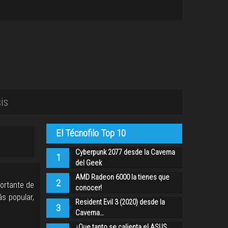
is
El Técnofilo Top 10
Cyberpunk 2077 desde la Caverna
1
del Geek
AMD Radeon 6000 la tienes que
2
ortante de
conocer!
ás popular,
Resident Evil 3 (2020) desde la
3
Caverna…
¿Que tanto se calienta el ASUS