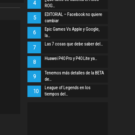
4
ROG…
EDITORIAL – Facebook no quiere
5
cambiar
Epic Games Vs Apple y Google,
6
la…
Las 7 cosas que debe saber del…
7
Huawei P40 Pro y P40 Lite ya…
8
Tenemos más detalles de la BETA
9
de…
League of Legends en los
10
tiempos del…