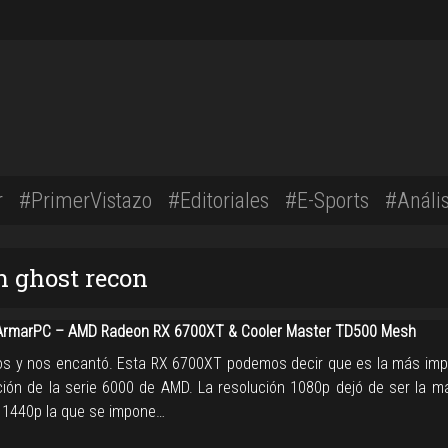
r
#PrimerVistazo
#Editoriales
#E-Sports
#Anális
n ghost recon
rmarPC – AMD Radeon RX 6700XT & Cooler Master TD500 Mesh
os y nos encantó. Esta RX 6700XT podemos decir que es la más imp
ación de la serie 6000 de AMD. La resolución 1080p dejó de ser la m
 1440p la que se impone…