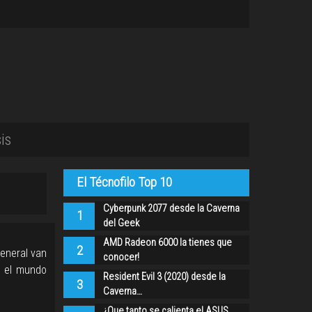
is
El Técnofilo Top 10
Cyberpunk 2077 desde la Caverna
1
del Geek
AMD Radeon 6000 la tienes que
2
eneral van
conocer!
o el mundo
Resident Evil 3 (2020) desde la
3
Caverna…
¿Que tanto se calienta el ASUS