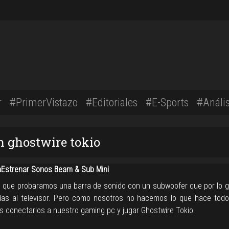
r
#PrimerVistazo
#Editoriales
#E-Sports
#Anális
n ghostwire tokio
strenar Sonos Beam & Sub Mini
n que probaramos una barra de sonido con un subwoofer que por lo g
as al televisor. Pero como nosotros no hacemos lo que hace tod
s conectarlos a nuestro gaming pc y jugar Ghostwire Tokio.