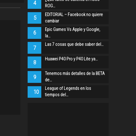
4
ROG…
EDITORIAL – Facebook no quiere
5
cambiar
Epic Games Vs Apple y Google,
6
la…
Las 7 cosas que debe saber del…
7
Huawei P40 Pro y P40 Lite ya…
8
Tenemos más detalles de la BETA
9
de…
League of Legends en los
10
tiempos del…