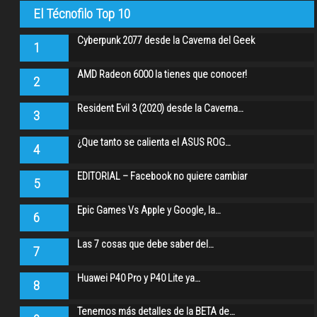
El Técnofilo Top 10
Cyberpunk 2077 desde la Caverna del Geek
1
AMD Radeon 6000 la tienes que conocer!
2
Resident Evil 3 (2020) desde la Caverna…
3
¿Que tanto se calienta el ASUS ROG…
4
EDITORIAL – Facebook no quiere cambiar
5
Epic Games Vs Apple y Google, la…
6
Las 7 cosas que debe saber del…
7
Huawei P40 Pro y P40 Lite ya…
8
Tenemos más detalles de la BETA de…