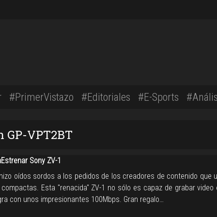
r
#PrimerVistazo
#Editoriales
#E-Sports
#Anális
con GP-VPT2BT
Estrenar Sony ZV-1
hizo oídos sordos a los pedidos de los creadores de contenido que u
compactas. Esta "renacida" ZV-1 no sólo es capaz de grabar video 
ogra con unos impresionantes 100Mbps. Gran regalo…