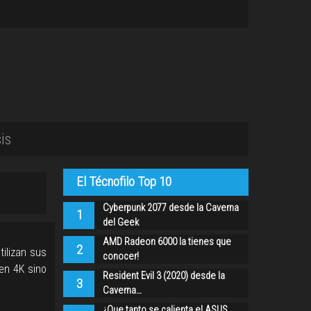
is
El Técnofilo Top 10
Cyberpunk 2077 desde la Caverna
1
del Geek
AMD Radeon 6000 la tienes que
2
tilizan sus
conocer!
en 4K sino
Resident Evil 3 (2020) desde la
3
Caverna…
¿Que tanto se calienta el ASUS