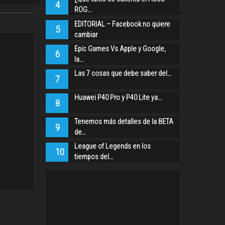
4
ROG…
EDITORIAL – Facebook no quiere
5
cambiar
Epic Games Vs Apple y Google,
6
la…
Las 7 cosas que debe saber del…
7
Huawei P40 Pro y P40 Lite ya…
8
Tenemos más detalles de la BETA
9
de…
League of Legends en los
10
tiempos del…