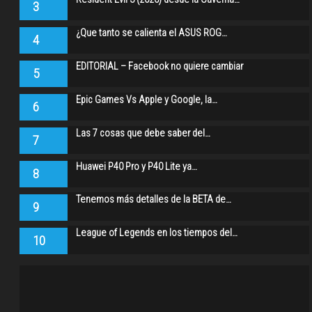
3
¿Que tanto se calienta el ASUS ROG…
4
EDITORIAL – Facebook no quiere cambiar
5
Epic Games Vs Apple y Google, la…
6
Las 7 cosas que debe saber del…
7
Huawei P40 Pro y P40 Lite ya…
8
Tenemos más detalles de la BETA de…
9
League of Legends en los tiempos del…
10