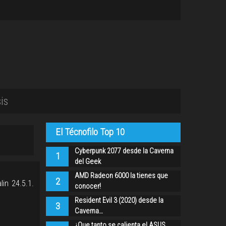
is
El Técnofilo Top 10
Cyberpunk 2077 desde la Caverna
1
del Geek
AMD Radeon 6000 la tienes que
2
in 24.5.1.
conocer!
Resident Evil 3 (2020) desde la
3
Caverna…
¿Que tanto se calienta el ASUS