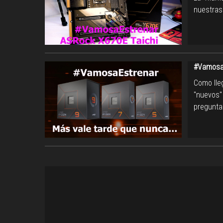
nuestras
#VamosaE
Como lleg
"nuevos
pregunta