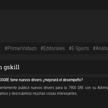
r
#PrimerVistazo
#Editoriales
#E-Sports
#Anális
n gskill
00GRE tiene nuevos drivers ¿mejorará el desempeño?
entemente publicó nuevos drivers para la 7900 GRE con su Adrenal
amos y descrubimos muchas cosas interesantes.