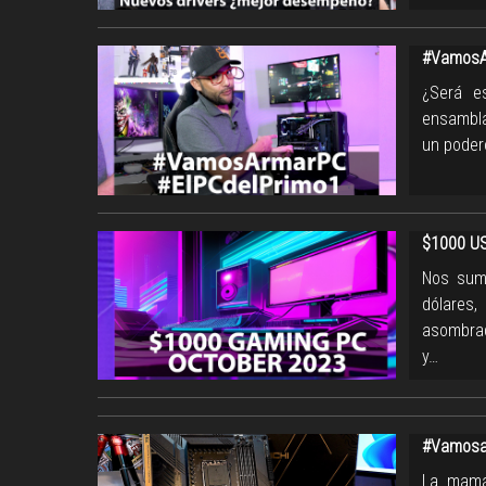
#VamosA
¿Será e
ensambla
un poder
$1000 US
Nos sum
dólares
asombrad
y…
#VamosaE
La mamá