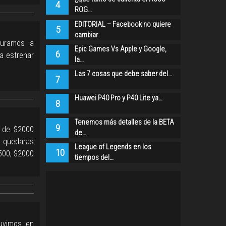
4
ROG…
EDITORIAL – Facebook no quiere
5
cambiar
turamos a
Epic Games Vs Apple y Google,
6
a estrenar
la…
Las 7 cosas que debe saber del…
7
Huawei P40 Pro y P40 Lite ya…
8
Tenemos más detalles de la BETA
9
 de $2000
de…
 quedaras
League of Legends en los
10
500, $2000
tiempos del…
uvimos en