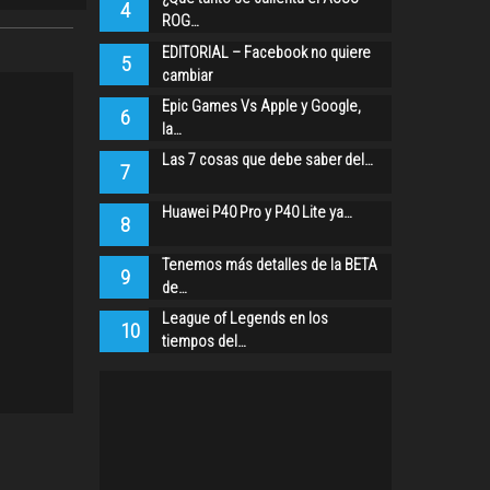
4
ROG…
EDITORIAL – Facebook no quiere
5
cambiar
Epic Games Vs Apple y Google,
6
la…
Las 7 cosas que debe saber del…
7
Huawei P40 Pro y P40 Lite ya…
8
Tenemos más detalles de la BETA
9
de…
League of Legends en los
10
tiempos del…