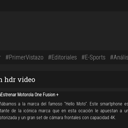
r
#PrimerVistazo
#Editoriales
#E-Sports
#Anális
n hdr video
strenar Motorola One Fusion +
ñábamos a la marca del famoso "Hello Moto". Este smartphone e
tante de la icónica marca que en esta ocación le apuestan a 
motorizada y un gran set de cámara frontales con capacidad 4K.