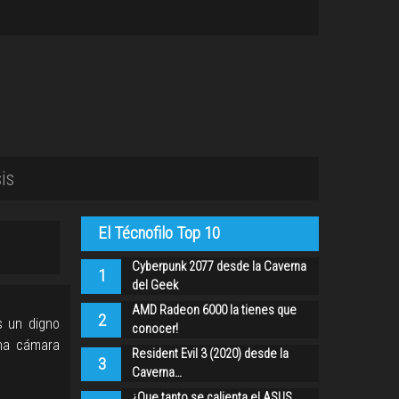
is
El Técnofilo Top 10
Cyberpunk 2077 desde la Caverna
1
del Geek
AMD Radeon 6000 la tienes que
2
s un digno
conocer!
una cámara
Resident Evil 3 (2020) desde la
3
Caverna…
¿Que tanto se calienta el ASUS