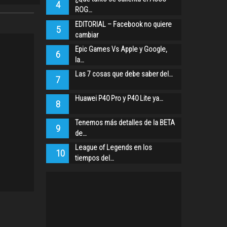
4
ROG…
EDITORIAL – Facebook no quiere
5
cambiar
Epic Games Vs Apple y Google,
6
la…
Las 7 cosas que debe saber del…
7
Huawei P40 Pro y P40 Lite ya…
8
Tenemos más detalles de la BETA
9
de…
League of Legends en los
10
tiempos del…