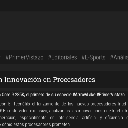
r
#PrimerVistazo
#Editoriales
#E-Sports
#Anális
n Innovación en Procesadores
ra Core 9 285K, el primero de su especie #ArrrowLake #PrimerVistazo
 con El Tecnófilo el lanzamiento de los nuevos procesadores Intel 
0! En este video exclusivo, analizamos las innovaciones que Intel in
eración, especialmente en inteligencia artificial y eficiencia e
e cómo estos procesadores prometen…