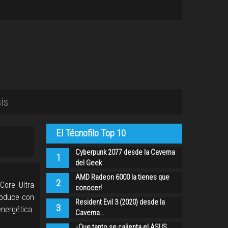
is
El Técnofilo Top 10
Cyberpunk 2077 desde la Caverna
1
del Geek
AMD Radeon 6000 la tienes que
2
Core Ultra
conocer!
troduce con
Resident Evil 3 (2020) desde la
3
nergética.
Caverna…
¿Que tanto se calienta el ASUS