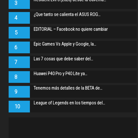
3
¿Que tanto se calienta el ASUS ROG…
4
EDITORIAL – Facebook no quiere cambiar
5
Epic Games Vs Apple y Google, la…
6
Las 7 cosas que debe saber del…
7
Huawei P40 Pro y P40 Lite ya…
8
Tenemos más detalles de la BETA de…
9
League of Legends en los tiempos del…
10