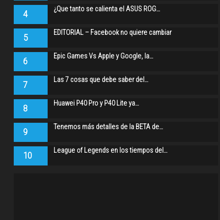
¿Que tanto se calienta el ASUS ROG…
4
EDITORIAL – Facebook no quiere cambiar
5
Epic Games Vs Apple y Google, la…
6
Las 7 cosas que debe saber del…
7
Huawei P40 Pro y P40 Lite ya…
8
Tenemos más detalles de la BETA de…
9
League of Legends en los tiempos del…
10