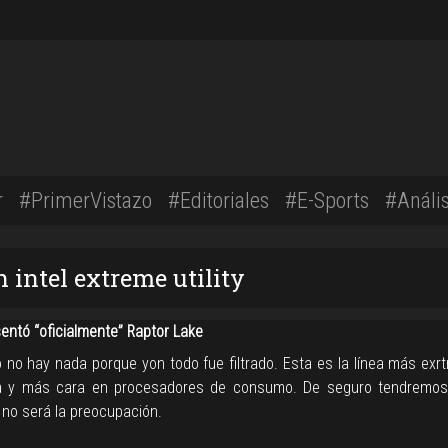
r
#PrimerVistazo
#Editoriales
#E-Sports
#Anális
 intel extreme utility
sentó “oficialmente” Raptor Lake
 no hay nada porque yon todo fue filtrado. Esta es la línea más exr
a y más cara en procesadores de consumo. De seguro tendremo
 no será la preocupación.