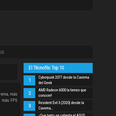
is
El Técnofilo Top 10
Cyberpunk 2077 desde la Caverna
1
del Geek
AMD Radeon 6000 la tienes que
2
trema, más
conocer!
s más FPS
Resident Evil 3 (2020) desde la
3
Caverna…
¿Que tanto se calienta el ASUS