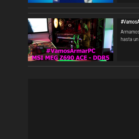
#VamosA
Armamos 
hasta un