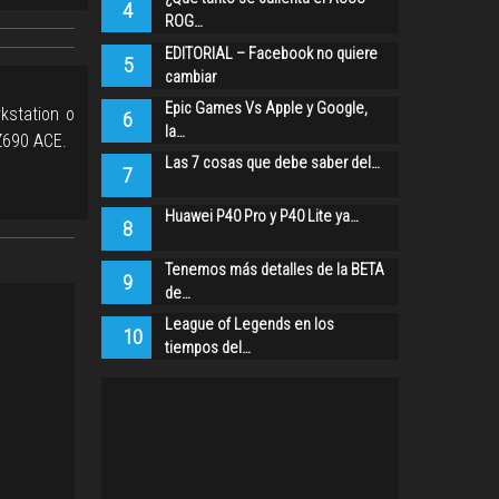
4
ROG…
EDITORIAL – Facebook no quiere
5
cambiar
Epic Games Vs Apple y Google,
kstation o
6
la…
Z690 ACE.
Las 7 cosas que debe saber del…
7
Huawei P40 Pro y P40 Lite ya…
8
Tenemos más detalles de la BETA
9
de…
League of Legends en los
10
tiempos del…