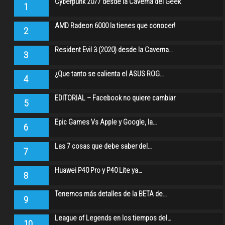
Cyberpunk 2077 desde la Caverna del Geek
1
AMD Radeon 6000 la tienes que conocer!
2
Resident Evil 3 (2020) desde la Caverna…
3
¿Que tanto se calienta el ASUS ROG…
4
EDITORIAL – Facebook no quiere cambiar
5
Epic Games Vs Apple y Google, la…
6
Las 7 cosas que debe saber del…
7
Huawei P40 Pro y P40 Lite ya…
8
Tenemos más detalles de la BETA de…
9
League of Legends en los tiempos del…
10