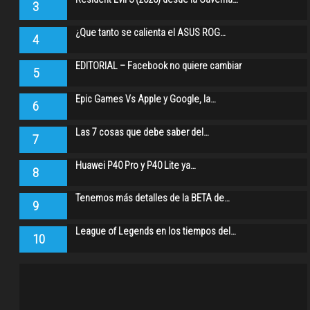
3
¿Que tanto se calienta el ASUS ROG…
4
EDITORIAL – Facebook no quiere cambiar
5
Epic Games Vs Apple y Google, la…
6
Las 7 cosas que debe saber del…
7
Huawei P40 Pro y P40 Lite ya…
8
Tenemos más detalles de la BETA de…
9
League of Legends en los tiempos del…
10