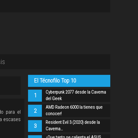
is
El Técnofilo Top 10
Cyberpunk 2077 desde la Caverna
1
del Geek
AMD Radeon 6000 la tienes que
2
do para el
conocer!
la escases
Resident Evil 3 (2020) desde la
3
Caverna…
¿Que tanto se calienta el ASUS