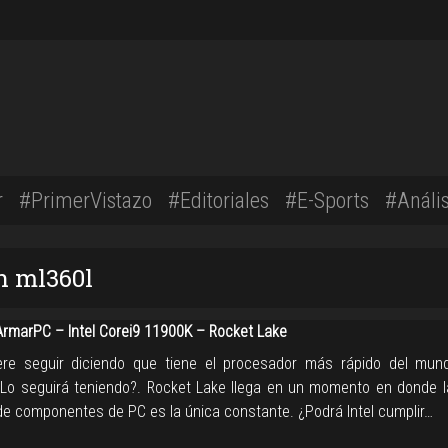
r
#PrimerVistazo
#Editoriales
#E-Sports
#Anális
n ml360l
marPC – Intel Corei9 11900K – Rocket Lake
iere seguir diciendo que tiene el procesador más rápido del mun
Lo seguirá teniendo?. Rocket Lake llega en un momento en donde 
de componentes de PC es la única constante. ¿Podrá Intel cumplir…