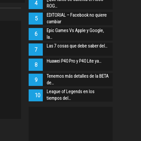
4
ROG…
EDITORIAL – Facebook no quiere
5
cambiar
Epic Games Vs Apple y Google,
6
la…
Las 7 cosas que debe saber del…
7
Huawei P40 Pro y P40 Lite ya…
8
Tenemos más detalles de la BETA
9
de…
League of Legends en los
10
tiempos del…