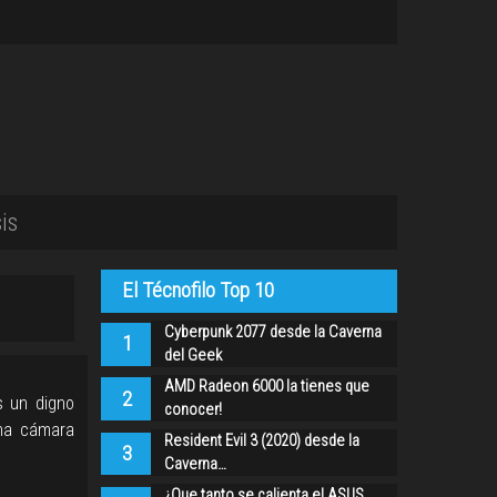
is
El Técnofilo Top 10
Cyberpunk 2077 desde la Caverna
1
del Geek
AMD Radeon 6000 la tienes que
2
s un digno
conocer!
una cámara
Resident Evil 3 (2020) desde la
3
Caverna…
¿Que tanto se calienta el ASUS