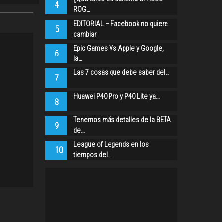
4
ROG…
EDITORIAL – Facebook no quiere
5
cambiar
Epic Games Vs Apple y Google,
6
la…
Las 7 cosas que debe saber del…
7
Huawei P40 Pro y P40 Lite ya…
8
Tenemos más detalles de la BETA
9
de…
League of Legends en los
10
tiempos del…