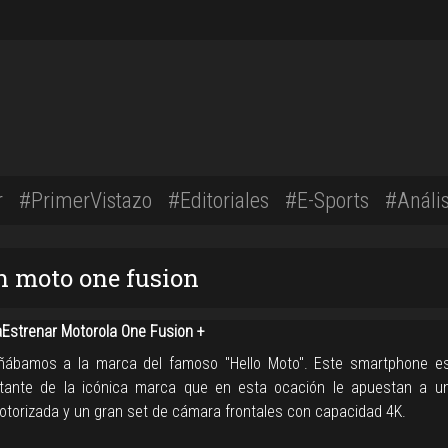
r
#PrimerVistazo
#Editoriales
#E-Sports
#Anális
n moto one fusion
strenar Motorola One Fusion +
ñábamos a la marca del famoso "Hello Moto". Este smartphone e
tante de la icónica marca que en esta ocación le apuestan a 
motorizada y un gran set de cámara frontales con capacidad 4K.