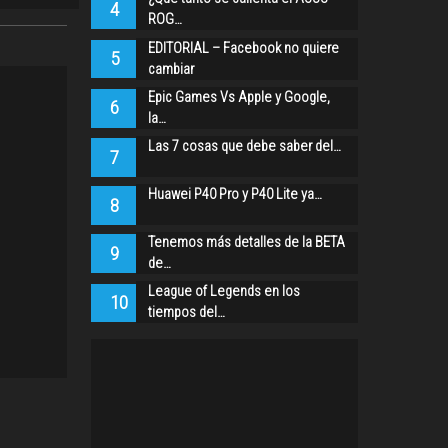
4
ROG…
EDITORIAL – Facebook no quiere
5
cambiar
Epic Games Vs Apple y Google,
6
la…
Las 7 cosas que debe saber del…
7
Huawei P40 Pro y P40 Lite ya…
8
Tenemos más detalles de la BETA
9
de…
League of Legends en los
10
tiempos del…