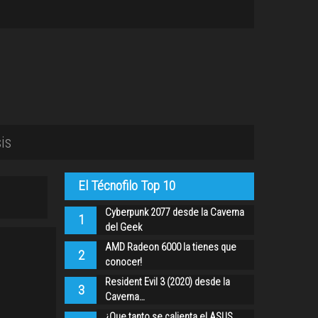
is
El Técnofilo Top 10
Cyberpunk 2077 desde la Caverna
1
del Geek
AMD Radeon 6000 la tienes que
2
conocer!
Resident Evil 3 (2020) desde la
3
Caverna…
¿Que tanto se calienta el ASUS