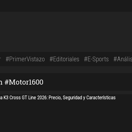
r
#PrimerVistazo
#Editoriales
#E-Sports
#Anális
on #Motor1600
a K3 Cross GT Line 2026: Precio, Seguridad y Características