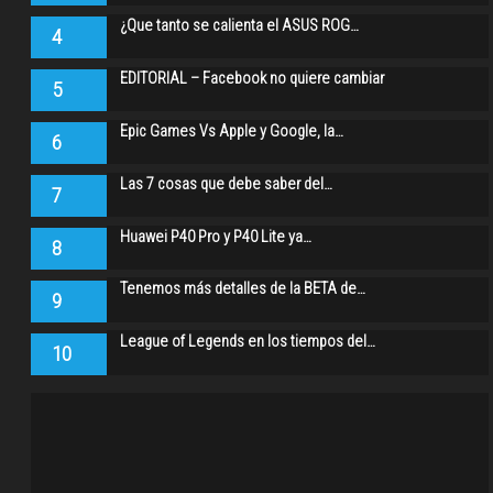
¿Que tanto se calienta el ASUS ROG…
4
EDITORIAL – Facebook no quiere cambiar
5
Epic Games Vs Apple y Google, la…
6
Las 7 cosas que debe saber del…
7
Huawei P40 Pro y P40 Lite ya…
8
Tenemos más detalles de la BETA de…
9
League of Legends en los tiempos del…
10