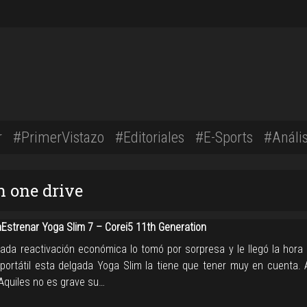
r
#PrimerVistazo
#Editoriales
#E-Sports
#Anális
n one drive
strenar Yoga Slim 7 – Corei5 11th Generation
mada reactivación económica lo tomó por sorpresa y le llegó la hora 
 portátil esta delgada Yoga Slim la tiene que tener muy en cuenta.
 Aquiles no es grave su…