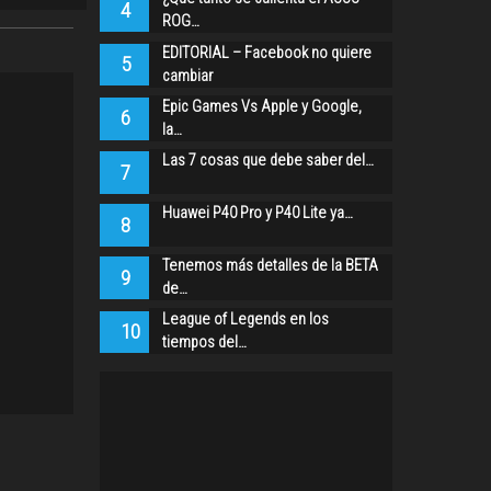
4
ROG…
EDITORIAL – Facebook no quiere
5
cambiar
Epic Games Vs Apple y Google,
6
la…
Las 7 cosas que debe saber del…
7
Huawei P40 Pro y P40 Lite ya…
8
Tenemos más detalles de la BETA
9
de…
League of Legends en los
10
tiempos del…