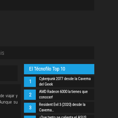
is
El Técnofilo Top 10
Cyberpunk 2077 desde la Caverna
1
del Geek
AMD Radeon 6000 la tienes que
2
de viajar y
conocer!
 Aunque su
Resident Evil 3 (2020) desde la
3
Caverna…
¿Que tanto se calienta el ASUS