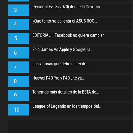
Resident Evil 3 (2020) desde la Caverna…
3
¿Que tanto se calienta el ASUS ROG…
4
EDITORIAL – Facebook no quiere cambiar
5
Epic Games Vs Apple y Google, la…
6
Las 7 cosas que debe saber del…
7
Huawei P40 Pro y P40 Lite ya…
8
Tenemos más detalles de la BETA de…
9
League of Legends en los tiempos del…
10