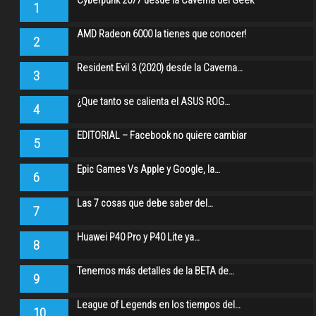
Cyberpunk 2077 desde la Caverna del Geek
1
AMD Radeon 6000 la tienes que conocer!
2
Resident Evil 3 (2020) desde la Caverna…
3
¿Que tanto se calienta el ASUS ROG…
4
EDITORIAL – Facebook no quiere cambiar
5
Epic Games Vs Apple y Google, la…
6
Las 7 cosas que debe saber del…
7
Huawei P40 Pro y P40 Lite ya…
8
Tenemos más detalles de la BETA de…
9
League of Legends en los tiempos del…
10