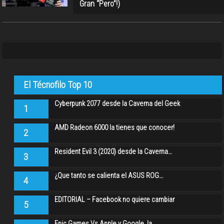
Gran “Pero”!)
El Técnofilo Top 10
Cyberpunk 2077 desde la Caverna del Geek
1
AMD Radeon 6000 la tienes que conocer!
2
Resident Evil 3 (2020) desde la Caverna…
3
¿Que tanto se calienta el ASUS ROG…
4
EDITORIAL – Facebook no quiere cambiar
5
Epic Games Vs Apple y Google, la…