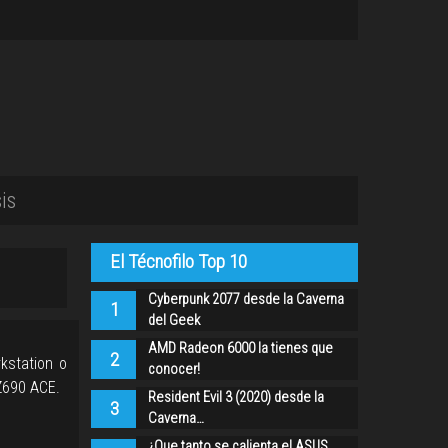
is
El Técnofilo Top 10
Cyberpunk 2077 desde la Caverna
1
del Geek
AMD Radeon 6000 la tienes que
2
kstation o
conocer!
Z690 ACE.
Resident Evil 3 (2020) desde la
3
Caverna…
¿Que tanto se calienta el ASUS