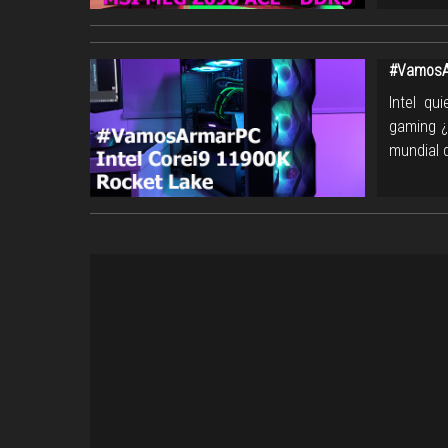
#VamosAr
Intel qu
gaming ¿
mundial 