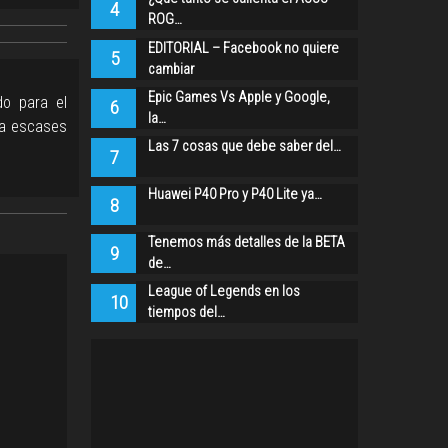
4
ROG…
EDITORIAL – Facebook no quiere
5
cambiar
Epic Games Vs Apple y Google,
do para el
6
la…
la escases
Las 7 cosas que debe saber del…
7
Huawei P40 Pro y P40 Lite ya…
8
Tenemos más detalles de la BETA
9
de…
League of Legends en los
10
tiempos del…