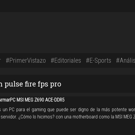
r
#PrimerVistazo
#Editoriales
#E-Sports
#Anális
 pulse fire fps pro
rmarPC MSI MEG Z690 ACE-DDR5
un PC para el gaming que puede ser digno de la más potente wor
 servidor. ¿Cómo lo hicimos? con una motherboard como la MSI MEG 