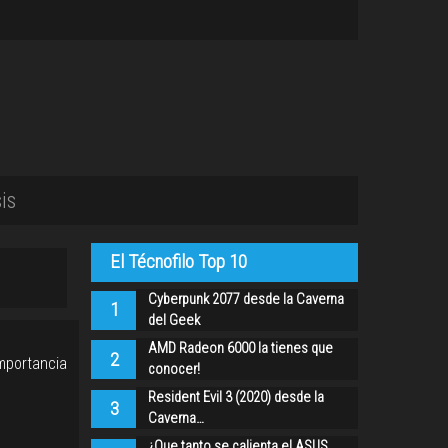
is
El Técnofilo Top 10
Cyberpunk 2077 desde la Caverna
1
del Geek
AMD Radeon 6000 la tienes que
2
mportancia
conocer!
Resident Evil 3 (2020) desde la
3
Caverna…
¿Que tanto se calienta el ASUS