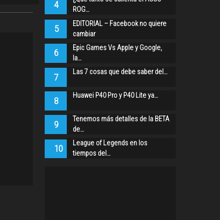
4
ROG…
EDITORIAL – Facebook no quiere
5
cambiar
Epic Games Vs Apple y Google,
6
la…
Las 7 cosas que debe saber del…
7
Huawei P40 Pro y P40 Lite ya…
8
Tenemos más detalles de la BETA
9
de…
League of Legends en los
10
tiempos del…