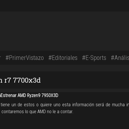
r
#PrimerVistazo
#Editoriales
#E-Sports
#Anális
n r7 7700x3d
Estrenar AMD Ryzen9 7950X3D
 tiene un de estos o quiere uno esta información será de mucha i
e contaremos lo que AMD no le a contar.