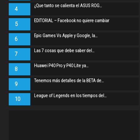
¿Que tanto se calienta el ASUS ROG…
4
EDITORIAL – Facebook no quiere cambiar
5
Epic Games Vs Apple y Google, la…
6
Las 7 cosas que debe saber del…
7
Huawei P40 Pro y P40 Lite ya…
8
Tenemos más detalles de la BETA de…
9
League of Legends en los tiempos del…
10