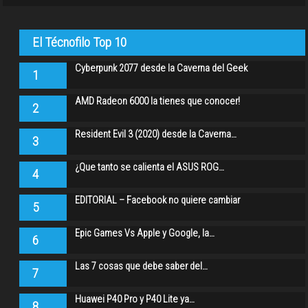
El Técnofilo Top 10
Cyberpunk 2077 desde la Caverna del Geek
1
AMD Radeon 6000 la tienes que conocer!
2
Resident Evil 3 (2020) desde la Caverna…
3
¿Que tanto se calienta el ASUS ROG…
4
EDITORIAL – Facebook no quiere cambiar
5
Epic Games Vs Apple y Google, la…
6
Las 7 cosas que debe saber del…
7
Huawei P40 Pro y P40 Lite ya…
8