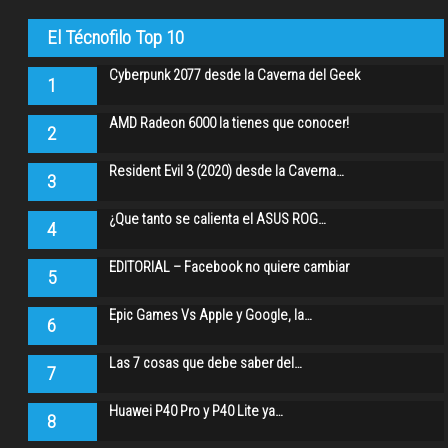
El Técnofilo Top 10
Cyberpunk 2077 desde la Caverna del Geek
1
AMD Radeon 6000 la tienes que conocer!
2
Resident Evil 3 (2020) desde la Caverna…
3
¿Que tanto se calienta el ASUS ROG…
4
EDITORIAL – Facebook no quiere cambiar
5
Epic Games Vs Apple y Google, la…
6
Las 7 cosas que debe saber del…
7
Huawei P40 Pro y P40 Lite ya…
8