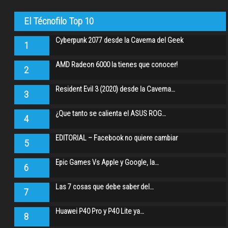
El Técnofilo Top 10
Cyberpunk 2077 desde la Caverna del Geek
1
AMD Radeon 6000 la tienes que conocer!
2
Resident Evil 3 (2020) desde la Caverna…
3
¿Que tanto se calienta el ASUS ROG…
4
EDITORIAL – Facebook no quiere cambiar
5
Epic Games Vs Apple y Google, la…
6
Las 7 cosas que debe saber del…
7
Huawei P40 Pro y P40 Lite ya…
8