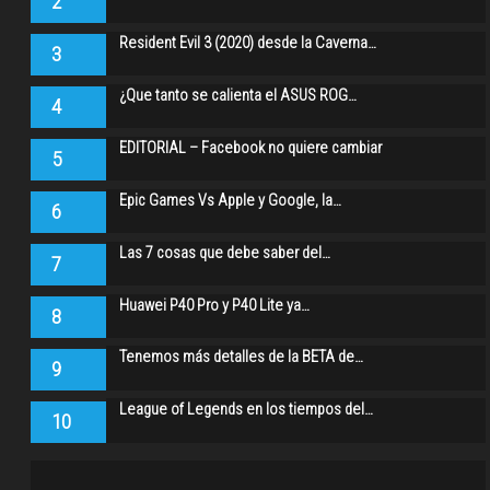
2
Resident Evil 3 (2020) desde la Caverna…
3
¿Que tanto se calienta el ASUS ROG…
4
EDITORIAL – Facebook no quiere cambiar
5
Epic Games Vs Apple y Google, la…
6
Las 7 cosas que debe saber del…
7
Huawei P40 Pro y P40 Lite ya…
8
Tenemos más detalles de la BETA de…
9
League of Legends en los tiempos del…
10