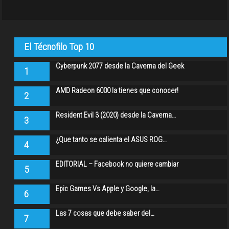
El Técnofilo Top 10
Cyberpunk 2077 desde la Caverna del Geek
1
AMD Radeon 6000 la tienes que conocer!
2
Resident Evil 3 (2020) desde la Caverna…
3
¿Que tanto se calienta el ASUS ROG…
4
EDITORIAL – Facebook no quiere cambiar
5
Epic Games Vs Apple y Google, la…
6
Las 7 cosas que debe saber del…
7