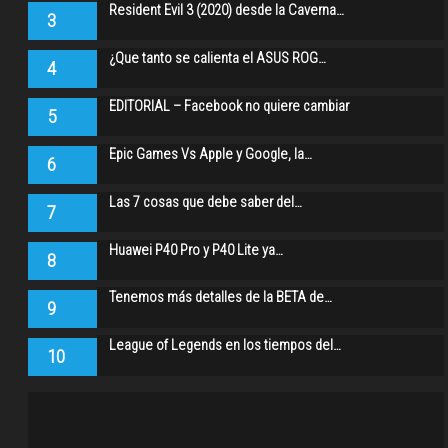
Resident Evil 3 (2020) desde la Caverna…
3
¿Que tanto se calienta el ASUS ROG…
4
EDITORIAL – Facebook no quiere cambiar
5
Epic Games Vs Apple y Google, la…
6
Las 7 cosas que debe saber del…
7
Huawei P40 Pro y P40 Lite ya…
8
Tenemos más detalles de la BETA de…
9
League of Legends en los tiempos del…
10