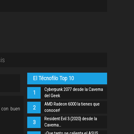
is
El Técnofilo Top 10
Cyberpunk 2077 desde la Caverna
1
del Geek
AMD Radeon 6000 la tienes que
2
o con buen
conocer!
Resident Evil 3 (2020) desde la
3
Caverna…
¿Que tanto se calienta el ASUS