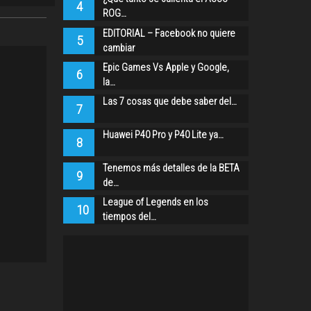
4
ROG…
EDITORIAL – Facebook no quiere
5
cambiar
Epic Games Vs Apple y Google,
6
la…
Las 7 cosas que debe saber del…
7
Huawei P40 Pro y P40 Lite ya…
8
Tenemos más detalles de la BETA
9
de…
League of Legends en los
10
tiempos del…