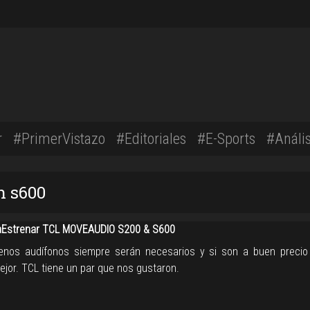
r
#PrimerVistazo
#Editoriales
#E-Sports
#Anális
n s600
Estrenar TCL MOVEAUDIO S200 & S600
nos audífonos siempre serán necesarios y si son a buen preci
ejor. TCL tiene un par que nos gustaron.