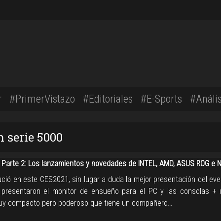
r
#PrimerVistazo
#Editoriales
#E-Sports
#Anális
n serie 5000
Parte 2: Los lanzamientos y novedades de INTEL, AMD, ASUS ROG e N
ció en este CES2021, sin lugar a duda la mejor presentación del even
presentaron el monitor de ensueño para el PC y las consolas +
uy compacto pero poderoso que tiene un compañero…