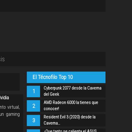
is
El Técnofilo Top 10
Cyberpunk 2077 desde la Caverna
1
del Geek
vidia
AMD Radeon 6000 la tienes que
2
to virtual,
conocer!
 un gaming
Resident Evil 3 (2020) desde la
3
Caverna…
¿Que tanto se calienta el ASUS