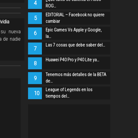
4
ROG…
EDITORIAL – Facebook no quiere
5
cambiar
vidia
Epic Games Vs Apple y Google,
 su nueva
6
la…
a de nadie
Las 7 cosas que debe saber del…
7
Huawei P40 Pro y P40 Lite ya…
8
Tenemos más detalles de la BETA
9
de…
League of Legends en los
10
tiempos del…