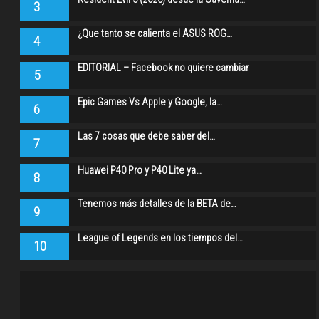
3
¿Que tanto se calienta el ASUS ROG…
4
EDITORIAL – Facebook no quiere cambiar
5
Epic Games Vs Apple y Google, la…
6
Las 7 cosas que debe saber del…
7
Huawei P40 Pro y P40 Lite ya…
8
Tenemos más detalles de la BETA de…
9
League of Legends en los tiempos del…
10