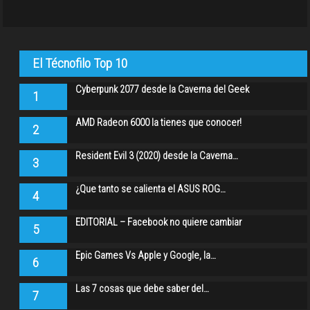
El Técnofilo Top 10
Cyberpunk 2077 desde la Caverna del Geek
1
AMD Radeon 6000 la tienes que conocer!
2
Resident Evil 3 (2020) desde la Caverna…
3
¿Que tanto se calienta el ASUS ROG…
4
EDITORIAL – Facebook no quiere cambiar
5
Epic Games Vs Apple y Google, la…
6
Las 7 cosas que debe saber del…
7