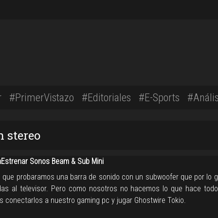
r
#PrimerVistazo
#Editoriales
#E-Sports
#Anális
n stereo
strenar Sonos Beam & Sub Mini
n que probaramos una barra de sonido con un subwoofer que por lo g
as al televisor. Pero como nosotros no hacemos lo que hace tod
s conectarlos a nuestro gaming pc y jugar Ghostwire Tokio.