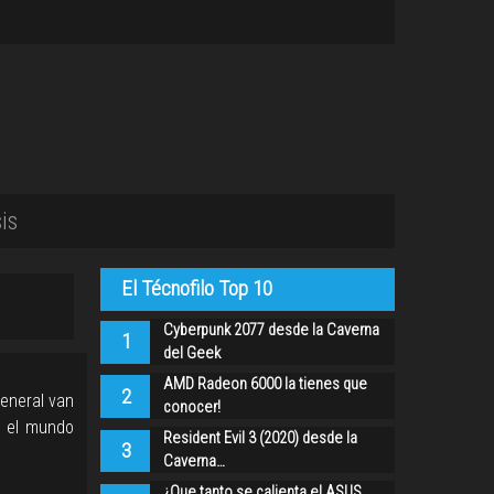
is
El Técnofilo Top 10
Cyberpunk 2077 desde la Caverna
1
del Geek
AMD Radeon 6000 la tienes que
2
eneral van
conocer!
o el mundo
Resident Evil 3 (2020) desde la
3
Caverna…
¿Que tanto se calienta el ASUS