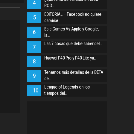
4
ROG…
EDITORIAL – Facebook no quiere
5
cambiar
Epic Games Vs Apple y Google,
6
la…
Las 7 cosas que debe saber del…
7
Huawei P40 Pro y P40 Lite ya…
8
Tenemos más detalles de la BETA
9
de…
League of Legends en los
10
tiempos del…