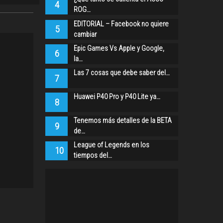
4
ROG…
EDITORIAL – Facebook no quiere
5
cambiar
Epic Games Vs Apple y Google,
6
la…
Las 7 cosas que debe saber del…
7
Huawei P40 Pro y P40 Lite ya…
8
Tenemos más detalles de la BETA
9
de…
League of Legends en los
10
tiempos del…