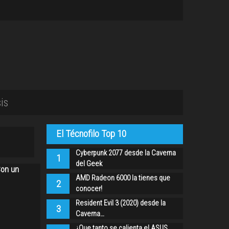
is
El Técnofilo Top 10
Cyberpunk 2077 desde la Caverna
1
del Geek
Con un
AMD Radeon 6000 la tienes que
2
conocer!
Resident Evil 3 (2020) desde la
3
Caverna…
¿Que tanto se calienta el ASUS