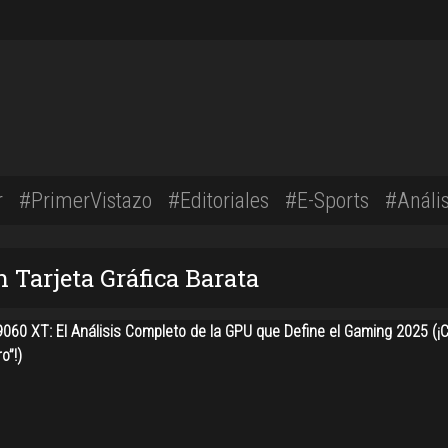
r
#PrimerVistazo
#Editoriales
#E-Sports
#Anális
 Tarjeta Gráfica Barata
060 XT: El Análisis Completo de la GPU que Define el Gaming 2025 (¡
o”!)