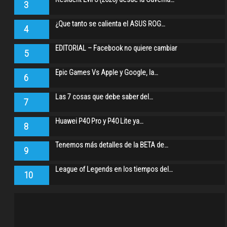
3
¿Que tanto se calienta el ASUS ROG…
4
EDITORIAL – Facebook no quiere cambiar
5
Epic Games Vs Apple y Google, la…
6
Las 7 cosas que debe saber del…
7
Huawei P40 Pro y P40 Lite ya…
8
Tenemos más detalles de la BETA de…
9
League of Legends en los tiempos del…
10