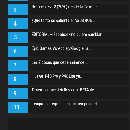
Resident Evil 3 (2020) desde la Caverna…
3
¿Que tanto se calienta el ASUS ROG…
4
EDITORIAL – Facebook no quiere cambiar
5
Epic Games Vs Apple y Google, la…
6
Las 7 cosas que debe saber del…
7
Huawei P40 Pro y P40 Lite ya…
8
Tenemos más detalles de la BETA de…
9
League of Legends en los tiempos del…
10