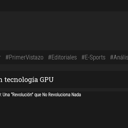
r
#PrimerVistazo
#Editoriales
#E-Sports
#Anális
n tecnología GPU
: Una “Revolución” que No Revoluciona Nada