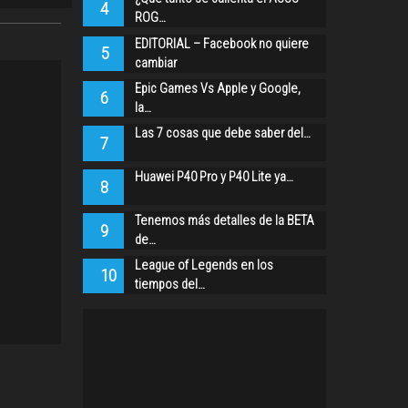
4
ROG…
EDITORIAL – Facebook no quiere
5
cambiar
Epic Games Vs Apple y Google,
6
la…
Las 7 cosas que debe saber del…
7
Huawei P40 Pro y P40 Lite ya…
8
Tenemos más detalles de la BETA
9
de…
League of Legends en los
10
tiempos del…