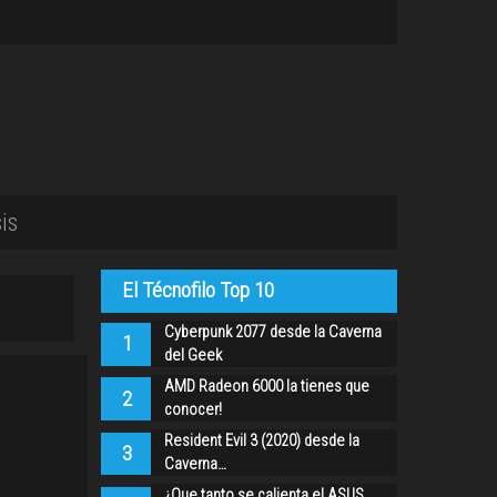
is
El Técnofilo Top 10
Cyberpunk 2077 desde la Caverna
1
del Geek
AMD Radeon 6000 la tienes que
2
conocer!
Resident Evil 3 (2020) desde la
3
Caverna…
¿Que tanto se calienta el ASUS